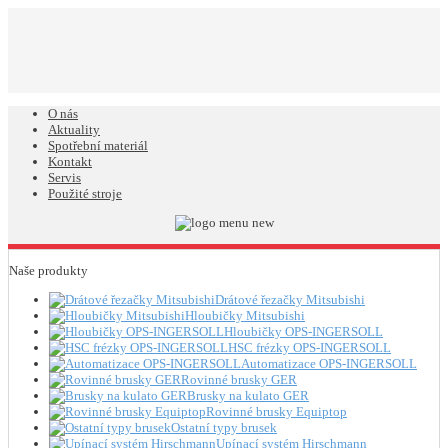
O nás
Aktuality
Spotřební materiál
Kontakt
Servis
Použité stroje
Naše produkty
Drátové řezačky Mitsubishi
Hloubičky Mitsubishi
Hloubičky OPS-INGERSOLL
HSC frézky OPS-INGERSOLL
Automatizace OPS-INGERSOLL
Rovinné brusky GER
Brusky na kulato GER
Rovinné brusky Equiptop
Ostatní typy brusek
Upínací systém Hirschmann