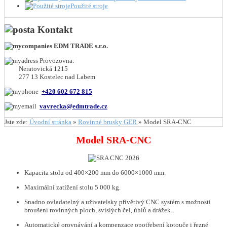
Použité stroje
Kontakt
EDM TRADE s.r.o.
Provozovna:
Neratovická 1215
277 13 Kostelec nad Labem
+420 602 672 815
vavrecka@edmtrade.cz
Jste zde:
Úvodní stránka
»
Rovinné brusky GER
»
Model SRA-CNC
Model SRA-CNC
Kapacita stolu od 400×200 mm do 6000×1000 mm.
Maximální zatížení stolu 5 000 kg.
Snadno ovladatelný a uživatelsky přívětivý CNC systém s možností
broušení rovinných ploch, svislých čel, úhlů a drážek.
Automatické orovnávání a kompenzace opotřebení kotouče i řezné