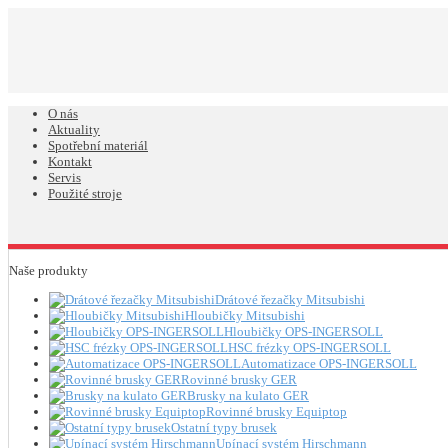
O nás
Aktuality
Spotřební materiál
Kontakt
Servis
Použité stroje
Naše produkty
Drátové řezačky Mitsubishi
Hloubičky Mitsubishi
Hloubičky OPS-INGERSOLL
HSC frézky OPS-INGERSOLL
Automatizace OPS-INGERSOLL
Rovinné brusky GER
Brusky na kulato GER
Rovinné brusky Equiptop
Ostatní typy brusek
Upínací systém Hirschmann