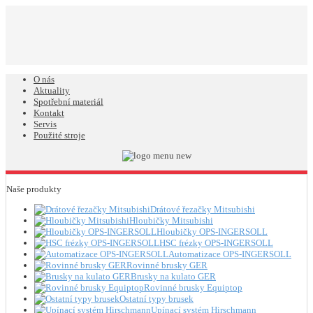
O nás
Aktuality
Spotřební materiál
Kontakt
Servis
Použité stroje
Naše produkty
Drátové řezačky Mitsubishi
Hloubičky Mitsubishi
Hloubičky OPS-INGERSOLL
HSC frézky OPS-INGERSOLL
Automatizace OPS-INGERSOLL
Rovinné brusky GER
Brusky na kulato GER
Rovinné brusky Equiptop
Ostatní typy brusek
Upínací systém Hirschmann