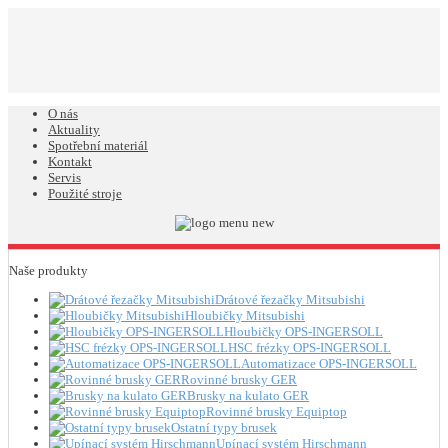
O nás
Aktuality
Spotřební materiál
Kontakt
Servis
Použité stroje
Naše produkty
Drátové řezačky Mitsubishi
Hloubičky Mitsubishi
Hloubičky OPS-INGERSOLL
HSC frézky OPS-INGERSOLL
Automatizace OPS-INGERSOLL
Rovinné brusky GER
Brusky na kulato GER
Rovinné brusky Equiptop
Ostatní typy brusek
Upínací systém Hirschmann