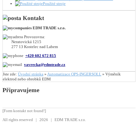
Použité stroje
Kontakt
EDM TRADE s.r.o.
Provozovna:
Neratovická 1215
277 13 Kostelec nad Labem
+420 602 672 815
vavrecka@edmtrade.cz
Jste zde:
Úvodní stránka
»
Automatizace OPS-INGERSOLL
»
Výměník
elektrod nebo obrobků EDM
Připravujeme
[Form kontakt not found!]
All rights reserved | 2026 | EDM TRADE s.r.o.