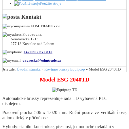
Použité stroje
Kontakt
EDM TRADE s.r.o.
Provozovna:
Neratovická 1215
277 13 Kostelec nad Labem
+420 602 672 815
vavrecka@edmtrade.cz
Jste zde:
Úvodní stránka
»
Rovinné brusky Equiptop
»
Model ESG 2040TD
Model ESG 2040TD
Automatické brusky reprezentuje řada TD vybavená PLC
displejem.
Pracovní plocha 506 x 1.020 mm. Ruční posuv ve vertikální ose,
automatický v příčné ose.
Výhody: stabilní konstrukce, přesnost, jednoduché ovládání v