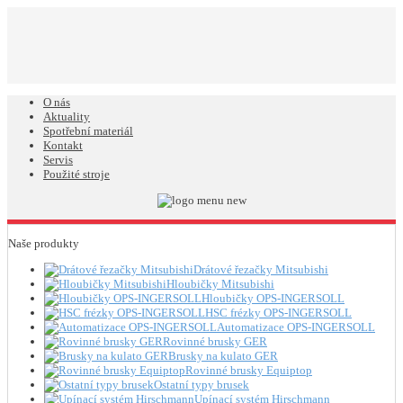
O nás
Aktuality
Spotřební materiál
Kontakt
Servis
Použité stroje
Naše produkty
Drátové řezačky Mitsubishi
Hloubičky Mitsubishi
Hloubičky OPS-INGERSOLL
HSC frézky OPS-INGERSOLL
Automatizace OPS-INGERSOLL
Rovinné brusky GER
Brusky na kulato GER
Rovinné brusky Equiptop
Ostatní typy brusek
Upínací systém Hirschmann